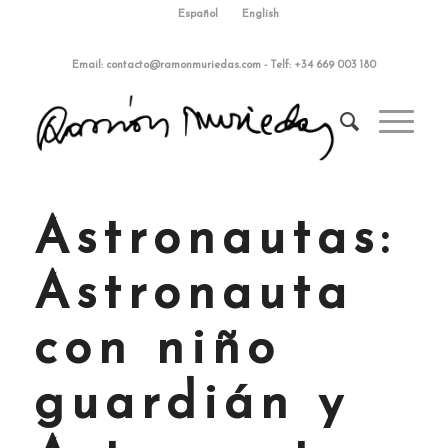
Español
English
Email:
contacto@ramonmuriedas.com
-
Telf: +34 669 003 180
Astronautas:
Astronauta
con niño
guardián y