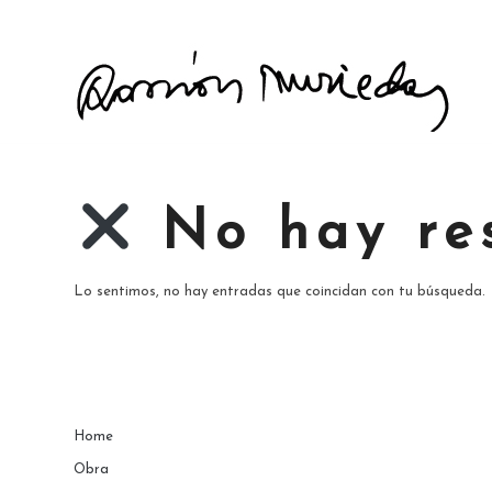
No hay re
Lo sentimos, no hay entradas que coincidan con tu búsqueda.
Home
Obra