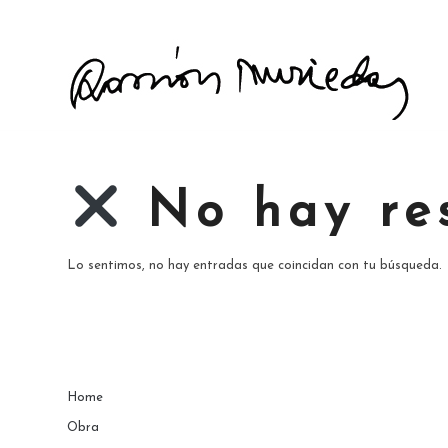
No hay re
Lo sentimos, no hay entradas que coincidan con tu búsqueda.
Home
Obra