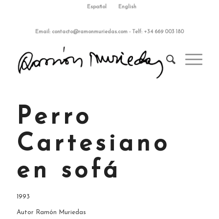
Español
English
Email:
contacto@ramonmuriedas.com
-
Telf: +34 669 003 180
Perro
Cartesiano
en sofá
1993
Autor Ramón Muriedas