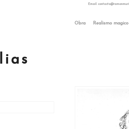
Email:
contacto@ramonmuri
Obra
Realismo magico
lias